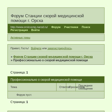
Форум Станции скорой медицинской
помощи г. Орска
http://www.orskssmp.narod.ru/
Форум
Участники
Поиск
Регистрация
Войти
Активные темы
Привет, Гость!
Войдите
или
зарегистрируйтесь
.
»
Форум Станции скорой медицинской помощи г. Орска
»
Профессионально о скорой медицинской помощи
Страница:
1
Профессионально о скорой медицинской помощи
Последнее
Тема
Ответов
Просмотров
сообщение
Форум пуст.
Страница:
1